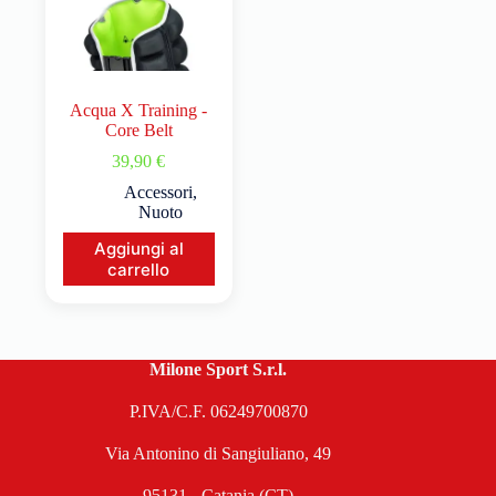
Acqua X Training -
Core Belt
39,90
€
Accessori
,
Nuoto
Aggiungi al
carrello
Milone Sport S.r.l.
P.IVA/C.F. 06249700870
Via Antonino di Sangiuliano, 49
95131 - Catania (CT)