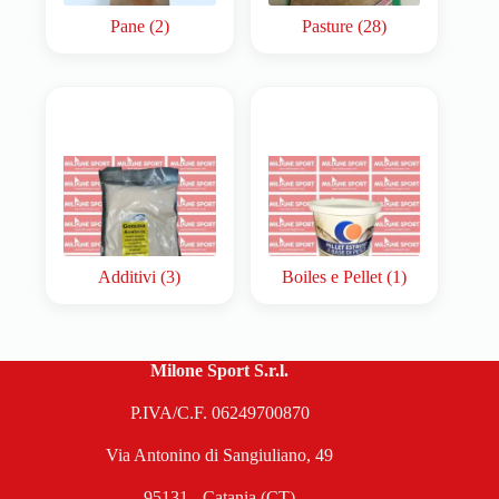
Pane
(2)
Pasture
(28)
Additivi
(3)
Boiles e Pellet
(1)
Milone Sport S.r.l.
P.IVA/C.F. 06249700870
Via Antonino di Sangiuliano, 49
95131 - Catania (CT)