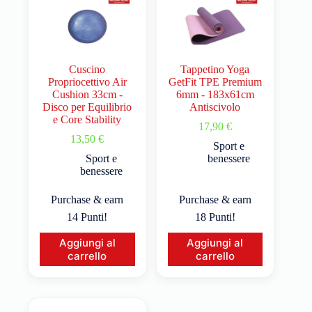
Cuscino
Tappetino Yoga
Propriocettivo Air
GetFit TPE Premium
Cushion 33cm -
6mm - 183x61cm
Disco per Equilibrio
Antiscivolo
e Core Stability
17,90
€
13,50
€
Sport e
Sport e
benessere
benessere
Purchase & earn
Purchase & earn
14 Punti!
18 Punti!
Aggiungi al
Aggiungi al
carrello
carrello