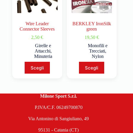
Wire Leader
BERKLEY IronSilk
Connector Sleeves
green
2,50
€
19,50
€
Girelle e
Monofili e
Attacchi
,
Trecciati
,
Minuteria
Nylon
Scegli
Scegli
Milone Sport S.r.l.
P.IVA/C.F. 06249700870
Via Antonino di Sangiuliano, 49
95131 - Catania (CT)