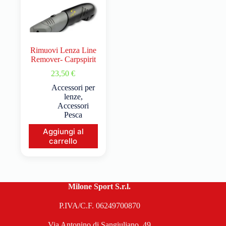
Rimuovi Lenza Line
Remover- Carpspirit
23,50
€
Accessori per
lenze
,
Accessori
Pesca
Aggiungi al
carrello
Milone Sport S.r.l.
P.IVA/C.F. 06249700870
Via Antonino di Sangiuliano, 49