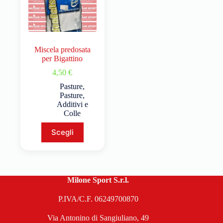
Miscela predosata
per Bigattino
4,50
€
Pasture
,
Pasture,
Additivi e
Colle
Scegli
Milone Sport S.r.l.
P.IVA/C.F. 06249700870
Via Antonino di Sangiuliano, 49