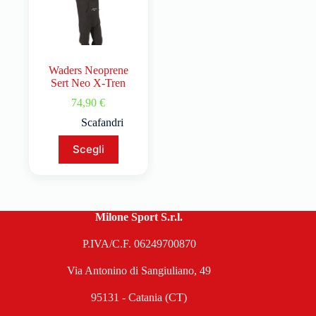
Waders Neoprene
Sert Neo X-Tren
74,90
€
Scafandri
Scegli
Milone Sport S.r.l.
P.IVA/C.F. 06249700870
Via Antonino di Sangiuliano, 49
95131 - Catania (CT)