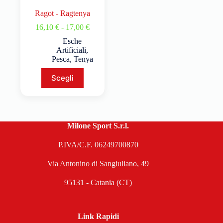
Ragot - Ragtenya
16,10
€
-
17,00
€
Esche
Artificiali
,
Pesca
,
Tenya
Scegli
Milone Sport S.r.l.
P.IVA/C.F. 06249700870
Via Antonino di Sangiuliano, 49
95131 - Catania (CT)
Link Rapidi