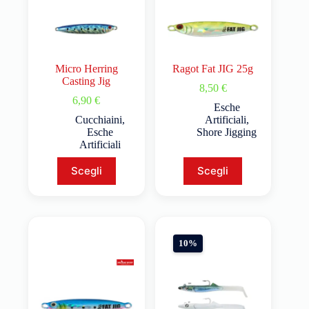
Micro Herring
Ragot Fat JIG 25g
Casting Jig
8,50
€
6,90
€
Esche
Cucchiaini
,
Artificiali
,
Esche
Shore Jigging
Artificiali
Scegli
Scegli
10%