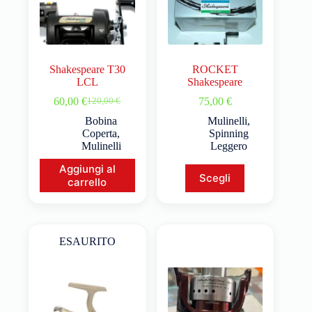
Shakespeare T30
ROCKET
LCL
Shakespeare
60,00
€
75,00
€
120,00
€
Bobina
Mulinelli
,
Coperta
,
Spinning
Mulinelli
Leggero
Aggiungi al
Scegli
carrello
ESAURITO