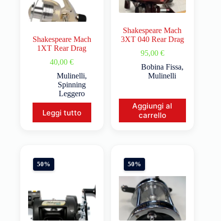
Shakespeare Mach
Shakespeare Mach
3XT 040 Rear Drag
1XT Rear Drag
95,00
€
40,00
€
Bobina Fissa
,
Mulinelli
,
Mulinelli
Spinning
Leggero
Aggiungi al
Leggi tutto
carrello
50%
50%