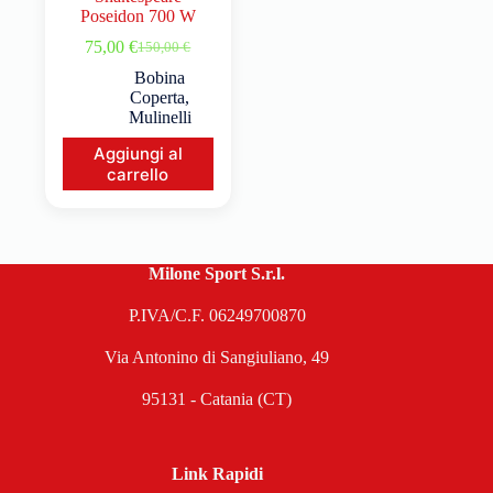
Poseidon 700 W
75,00
€
150,00
€
Bobina
Coperta
,
Mulinelli
Aggiungi al
carrello
Milone Sport S.r.l.
P.IVA/C.F. 06249700870
Via Antonino di Sangiuliano, 49
95131 - Catania (CT)
Link Rapidi