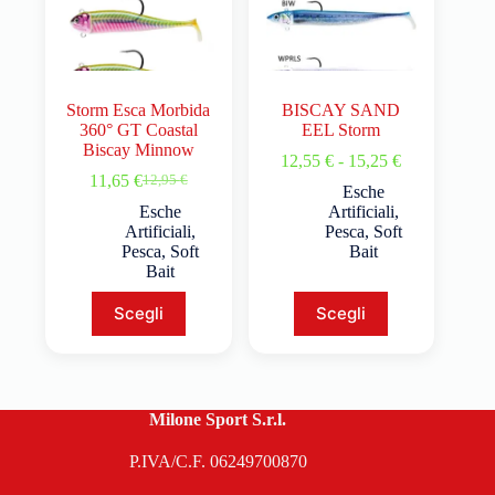
Storm Esca Morbida
BISCAY SAND
360° GT Coastal
EEL Storm
Biscay Minnow
12,55
€
-
15,25
€
11,65
€
12,95
€
Esche
Esche
Artificiali
,
Artificiali
,
Pesca
,
Soft
Pesca
,
Soft
Bait
Bait
Scegli
Scegli
Milone Sport S.r.l.
P.IVA/C.F. 06249700870