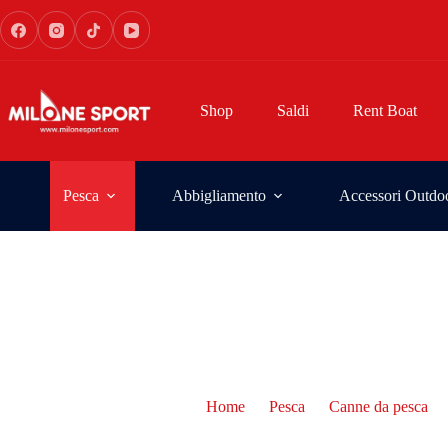
Shop
Saldi
Rent Boat
Pesca
Abbigliamento
Accessori Outdo
Home
Pesca
Canne da pesca
Paf e Ledering