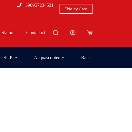
+390957234531
Fidelity Card
i Siamo
Contattaci
SUP
Acquascooter
Batterie