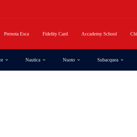
Prenota Esca
Fidelity Card
Accademy School
Ch
or
Nautica
Nuoto
Subacquea
Paf e Ledering