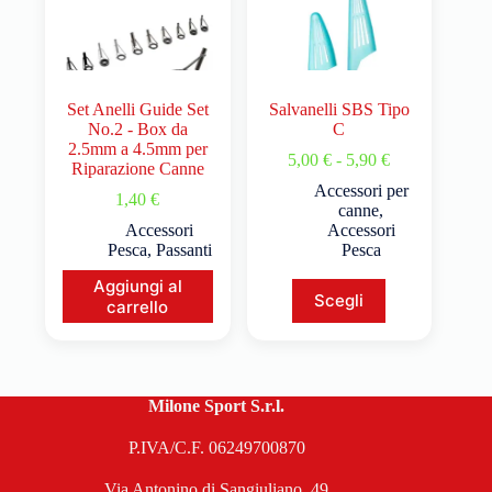
Set Anelli Guide Set
Salvanelli SBS Tipo
No.2 - Box da
C
2.5mm a 4.5mm per
5,00
€
-
5,90
€
Riparazione Canne
Accessori per
1,40
€
canne
,
Accessori
Accessori
Pesca
,
Passanti
Pesca
Aggiungi al
Scegli
carrello
Milone Sport S.r.l.
P.IVA/C.F. 06249700870
Via Antonino di Sangiuliano, 49