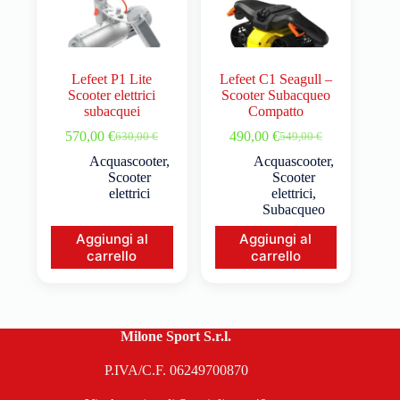
Lefeet P1 Lite
Lefeet C1 Seagull –
Scooter elettrici
Scooter Subacqueo
subacquei
Compatto
570,00
€
490,00
€
630,00
€
549,00
€
Acquascooter
,
Acquascooter
,
Scooter
Scooter
elettrici
elettrici
,
Subacqueo
Aggiungi al
Aggiungi al
carrello
carrello
Milone Sport S.r.l.
P.IVA/C.F. 06249700870