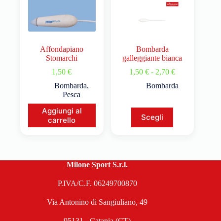
Affondapiano
Bombarda
Stomarchi
galleggiante bianca
1,50
€
1,50
€
-
2,70
€
Bombarda
,
Bombarda
Pesca
Aggiungi al
Scegli
carrello
Milone Sport S.r.l.
P.IVA/C.F. 06249700870
Via Antonino di Sangiuliano, 49
95131 - Catania (CT)