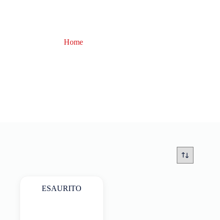
Home
Braiding X
Braiding X
ESAURITO