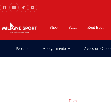
Shop
Saldi
Rent Boat
Pesca
Abbigliamento
Accessori Outdo
Home
costume Arena B
costume Arena Basic