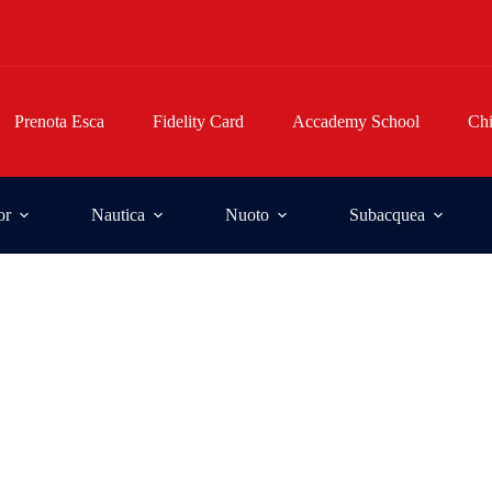
Prenota Esca
Fidelity Card
Accademy School
Ch
or
Nautica
Nuoto
Subacquea
asic