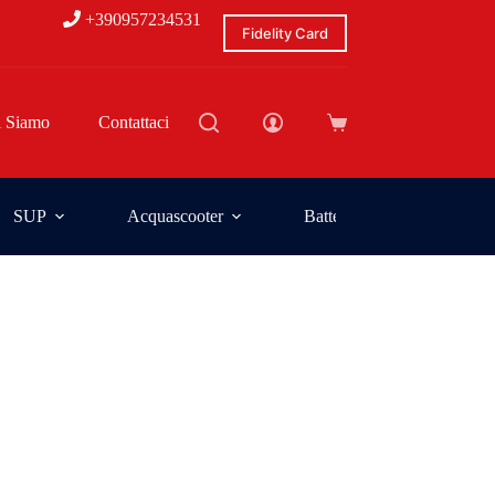
+390957234531
Fidelity Card
i Siamo
Contattaci
SUP
Acquascooter
Batterie