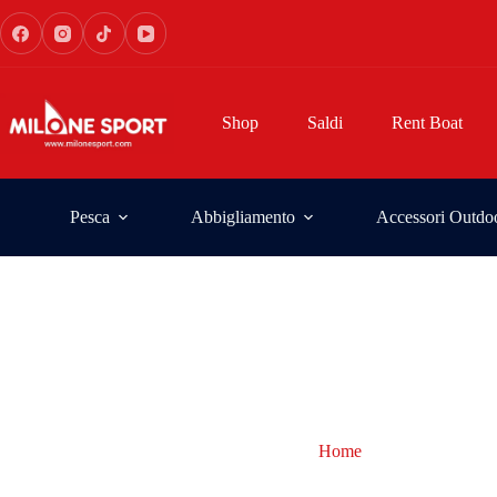
Shop
Saldi
Rent Boat
Pesca
Abbigliamento
Accessori Outdo
Home
doppio formag
doppio formaggio