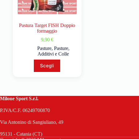
Pastura Target FISH Doppio
formaggio
9,90
€
Pasture
,
Pasture,
Additivi e Colle
Scegli
Milone Sport S.r.l.
P.IVA/C.F. 06249700870
Via Antonino di Sangiuliano, 49
95131 - Catania (CT)