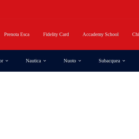
Prenota Esca
Fidelity Card
Accademy School
Ch
or
Nautica
Nuoto
Subacquea
gio