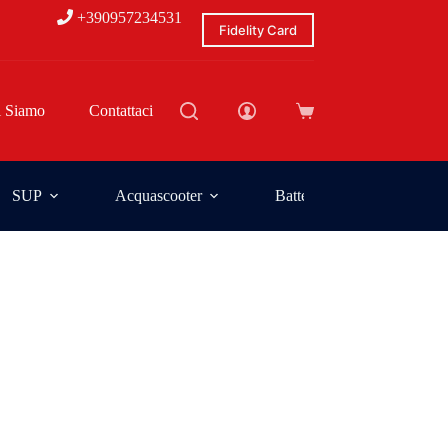
+390957234531
Fidelity Card
i Siamo
Contattaci
SUP
Acquascooter
Batterie