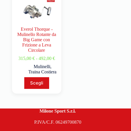
Everol Thorque -
Mulinello Rotante da
Big Game con
Frizione a Leva
Circolare
315,00
€
-
492,00
€
Mulinelli
,
Traina Costiera
Scegli
Milone Sport S.r.l.
P.IVA/C.F. 06249700870