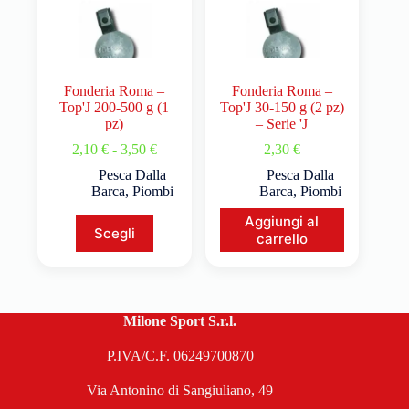
Fonderia Roma –
Fonderia Roma –
Top'J 200-500 g (1
Top'J 30-150 g (2 pz)
pz)
– Serie 'J
2,10
€
-
3,50
€
2,30
€
Pesca Dalla
Pesca Dalla
Barca
,
Piombi
Barca
,
Piombi
Aggiungi al
Scegli
carrello
Milone Sport S.r.l.
P.IVA/C.F. 06249700870
Via Antonino di Sangiuliano, 49