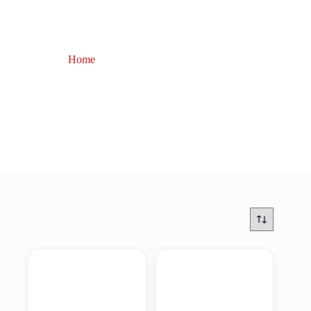
Home
Fonderia Roma Top'J
Fonderia Roma Top'J