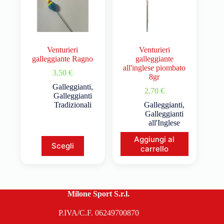
Venturieri
Venturieri
galleggiante Ragno
galleggiante
all'inglese piombato
3,50
€
8gr
Galleggianti
,
2,70
€
Galleggianti
Tradizionali
Galleggianti
,
Galleggianti
all'Inglese
Aggiungi al
Scegli
carrello
Milone Sport S.r.l.
P.IVA/C.F. 06249700870