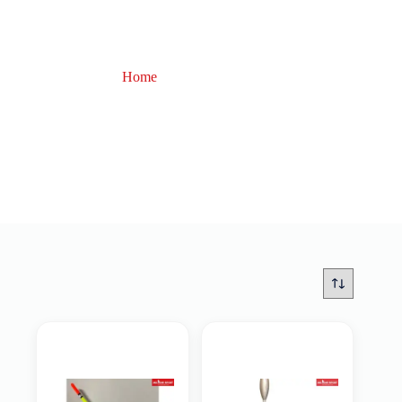
Home
piombato
piombato