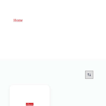
Home
piombo Cheburashka Jig Kamatsu
piombo Cheburashka Jig Kamatsu