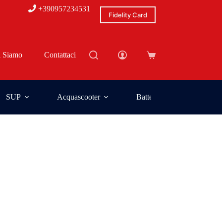
+390957234531
Fidelity Card
i Siamo
Contattaci
SUP
Acquascooter
Batterie