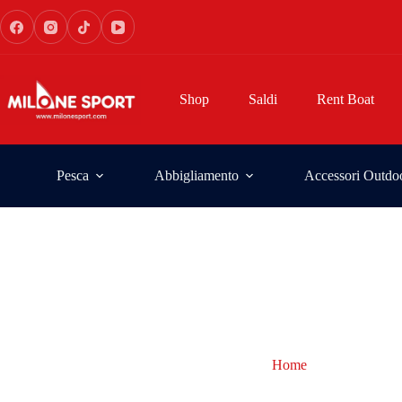
Shop
Saldi
Rent Boat
Pesca
Abbigliamento
Accessori Outdo
Home
portastarlight
portastarlight