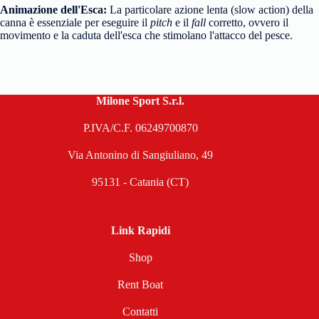
Animazione dell'Esca:
La particolare azione lenta (slow action) della
canna è essenziale per eseguire il
pitch
e il
fall
corretto, ovvero il
movimento e la caduta dell'esca che stimolano l'attacco del pesce.
Milone Sport S.r.l.
P.IVA/C.F. 06249700870
Via Antonino di Sangiuliano, 49
95131 - Catania (CT)
Link Rapidi
Shop
Rent Boat
Contatti