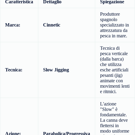
Caratteristica
Dettaglio
Spiegazione
Produttore
spagnolo
Marca:
Cinnetic
specializzato in
attrezzatura da
pesca in mare.
Tecnica di
pesca verticale
(dalla barca)
che utilizza
Tecnica:
Slow Jigging
esche artificiali
pesanti (jig)
animate con
movimenti lenti
e ritmici.
L'azione
"Slow" è
fondamentale.
La canna deve
flettersi in
modo uniforme
Azione:
Parabolica/Progressiva