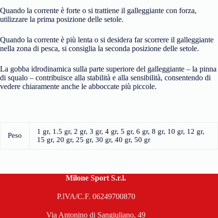
Quando la corrente è forte o si trattiene il galleggiante con forza,
utilizzare la prima posizione delle setole.
Quando la corrente è più lenta o si desidera far scorrere il galleggiante
nella zona di pesca, si consiglia la seconda posizione delle setole.
La gobba idrodinamica sulla parte superiore del galleggiante – la pinna
di squalo – contribuisce alla stabilità e alla sensibilità, consentendo di
vedere chiaramente anche le abboccate più piccole.
1 gr, 1.5 gr, 2 gr, 3 gr, 4 gr, 5 gr, 6 gr, 8 gr, 10 gr, 12 gr,
Peso
15 gr, 20 gr, 25 gr, 30 gr, 40 gr, 50 gr
Milone Sport S.r.l.
P.IVA/C.F. 06249700870
Via Antonino di Sangiuliano, 49