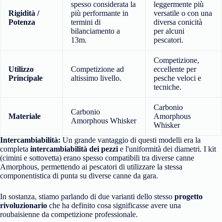
spesso considerata la
leggermente più
Rigidità /
più performante in
versatile o con una
Potenza
termini di
diversa conicità
bilanciamento a
per alcuni
13m.
pescatori.
Competizione,
Utilizzo
Competizione ad
eccellente per
Principale
altissimo livello.
pesche veloci e
tecniche.
Carbonio
Carbonio
Materiale
Amorphous
Amorphous Whisker
Whisker
Intercambiabilità:
Un grande vantaggio di questi modelli era la
completa
intercambiabilità dei pezzi
e l'uniformità dei diametri.
I kit
(cimini e sottovetta) erano spesso compatibili tra diverse canne
Amorphous,
permettendo ai pescatori di utilizzare la stessa
componentistica di punta su diverse canne da gara.
In sostanza, stiamo parlando di due varianti dello stesso
progetto
rivoluzionario
che ha definito cosa significasse avere una
roubaisienne da competizione professionale.