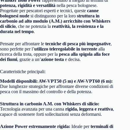
Whisker Bolo Power
rappresentano il meglio in termini di
potenza, rigidità e versatilità
nella pesca bolognese.
Progettate per pescatori esperti e tecnici, queste
canne
bolognesi nude
si distinguono per la loro
struttura in
carbonio ad alto modulo (A.M.) arricchito con Whiskers
di silicio
, che ne potenzia la
reattività, la resistenza e la
durata nel tempo
.
Pensate per affrontare le
tecniche di pesca più impegnative
,
sono perfette per l’
utilizzo teleregolabile in torrente
alla
ricerca della trota, oppure per la
pesca alla spigola alla foce
dei fiumi
, grazie a un’
azione tosta
e decisa.
Caratteristiche principali:
Modelli disponibili: AW-VPT50 (5 m) e AW-VPT60 (6 m):
Due lunghezze strategiche per affrontare diverse condizioni di
pesca con il massimo del controllo e della potenza.
Struttura in carbonio A.M. con Whiskers di silicio:
Tecnologia avanzata per una canna
rigida, leggera e reattiva
,
capace di sostenere forti sollecitazioni senza deformarsi.
Azione Power estremamente rigida:
Ideale per
terminali di