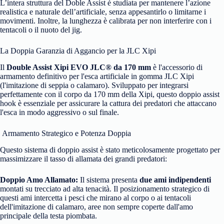
L’intera struttura del Doble Assist è studiata per mantenere l’azione
realistica e naturale dell’artificiale, senza appesantirlo o limitarne i
movimenti. Inoltre, la lunghezza è calibrata per non interferire con i
tentacoli o il nuoto del jig.
La Doppia Garanzia di Aggancio per la JLC Xipi
Il
Double Assist Xipi EVO JLC® da 170 mm
è l'accessorio di
armamento definitivo per l'esca artificiale in gomma JLC Xipi
(l'imitazione di seppia o calamaro). Sviluppato per integrarsi
perfettamente con il corpo da 170 mm della Xipi, questo doppio assist
hook è essenziale per assicurare la cattura dei predatori che attaccano
l'esca in modo aggressivo o sul finale.
Armamento Strategico e Potenza Doppia
Questo sistema di doppio assist è stato meticolosamente progettato per
massimizzare il tasso di allamata dei grandi predatori:
Doppio Amo Allamato:
Il sistema presenta
due ami indipendenti
montati su trecciato ad alta tenacità. Il posizionamento strategico di
questi ami intercetta i pesci che mirano al corpo o ai tentacoli
dell'imitazione di calamaro, aree non sempre coperte dall'amo
principale della testa piombata.