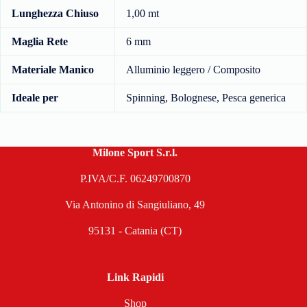
Lunghezza Chiuso
1,00 mt
Maglia Rete
6 mm
Materiale Manico
Alluminio leggero / Composito
Ideale per
Spinning, Bolognese, Pesca generica
Milone Sport S.r.l.
P.IVA/C.F. 06249700870
Via Antonino di Sangiuliano, 49
95131 - Catania (CT)
Link Rapidi
Shop