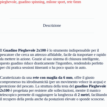
pieghevole
,
guadino spinning
,
milone sport
,
rete 6mm
Descrizione
Il
Guadino Pieghevole 2x100
è lo strumento indispensabile per il
pescatore che cerca un attrezzo affidabile, facile da trasportare e rapido
da mettere in azione. Grazie al suo sistema di chiusura intelligente,
questo guadino riduce drasticamente l'ingombro, rendendolo perfetto
per chi pratica sessioni itineranti o ha poco spazio in auto.
Caratterizzato da una
rete con maglia da 6 mm
, offre il giusto
compromesso tra idrodinamicità (per un movimento veloce in acqua) e
protezione del pescato. La struttura della testa del
g
uadino Pieghevole
2x100
è progettata per resistere alle sollecitazioni, mentre il manico
telescopico permette di raggiungere la lunghezza di
2 metri
, facilitando
il recupero della preda anche da postazioni elevate o sponde scoscese.