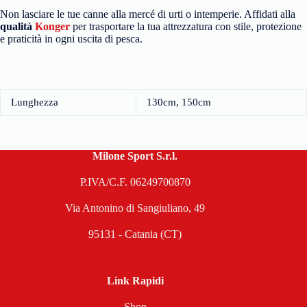
Non lasciare le tue canne alla mercé di urti o intemperie. Affidati alla
qualità
Konger
per trasportare la tua attrezzatura con stile, protezione
e praticità in ogni uscita di pesca.
Lunghezza
130cm, 150cm
Milone Sport S.r.l.
P.IVA/C.F. 06249700870
Via Antonino di Sangiuliano, 49
95131 - Catania (CT)
Link Rapidi
Shop