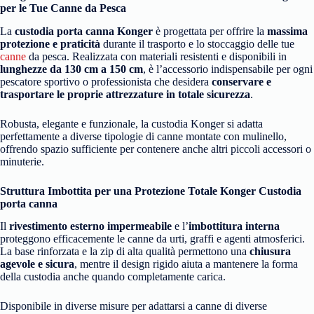
per le Tue Canne da Pesca
La
custodia porta canna Konger
è progettata per offrire la
massima
protezione e praticità
durante il trasporto e lo stoccaggio delle tue
canne
da pesca. Realizzata con materiali resistenti e disponibili in
lunghezze da 130 cm a 150 cm
, è l’accessorio indispensabile per ogni
pescatore sportivo o professionista che desidera
conservare e
trasportare le proprie attrezzature in totale sicurezza
.
Robusta, elegante e funzionale, la custodia Konger si adatta
perfettamente a diverse tipologie di canne montate con mulinello,
offrendo spazio sufficiente per contenere anche altri piccoli accessori o
minuterie.
Struttura Imbottita per una Protezione Totale Konger Custodia
porta canna
Il
rivestimento esterno impermeabile
e l’
imbottitura interna
proteggono efficacemente le canne da urti, graffi e agenti atmosferici.
La base rinforzata e la zip di alta qualità permettono una
chiusura
agevole e sicura
, mentre il design rigido aiuta a mantenere la forma
della custodia anche quando completamente carica.
Disponibile in diverse misure per adattarsi a canne di diverse