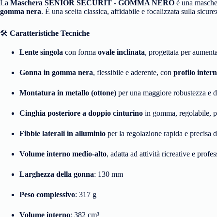
La
Maschera SENIOR SECURIT - GOMMA NERO
è una mascher
gomma nera
. È una scelta classica, affidabile e focalizzata sulla sicure
🛠️
Caratteristiche Tecniche
Lente singola
con forma
ovale inclinata
, progettata per aumenta
Gonna in gomma nera
, flessibile e aderente, con
profilo inter
Montatura in metallo (ottone)
per una maggiore robustezza e d
Cinghia posteriore a doppio cinturino
in gomma, regolabile, pe
Fibbie laterali in alluminio
per la regolazione rapida e precisa d
Volume interno medio-alto
, adatta ad attività ricreative e profes
Larghezza della gonna
: 130 mm
Peso complessivo
: 317 g
Volume interno
: 382 cm³