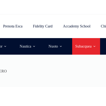
Prenota Esca
Fidelity Card
Accademy School
Ch
or
Nautica
Nuoto
Subacquea
NERO