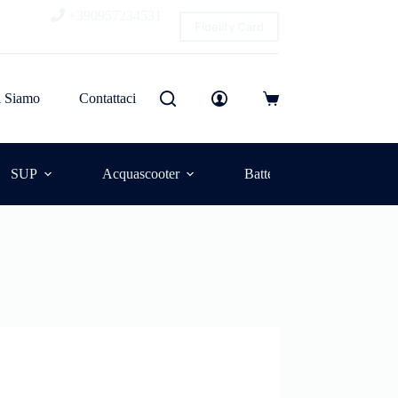
+390957234531
Fidelity Card
i Siamo
Contattaci
SUP
Acquascooter
Batterie