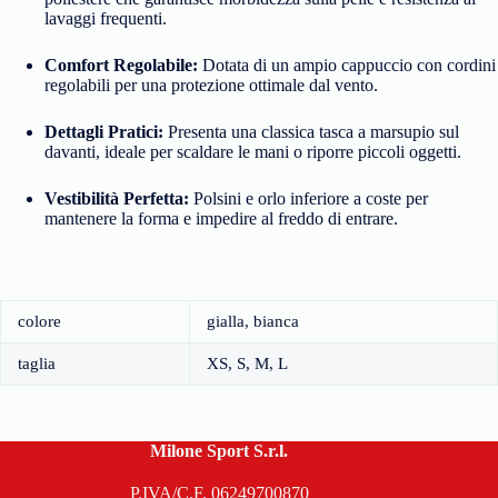
lavaggi frequenti.
Comfort Regolabile:
Dotata di un ampio cappuccio con cordini
regolabili per una protezione ottimale dal vento.
Dettagli Pratici:
Presenta una classica tasca a marsupio sul
davanti, ideale per scaldare le mani o riporre piccoli oggetti.
Vestibilità Perfetta:
Polsini e orlo inferiore a coste per
mantenere la forma e impedire al freddo di entrare.
colore
gialla, bianca
taglia
XS, S, M, L
Milone Sport S.r.l.
P.IVA/C.F. 06249700870