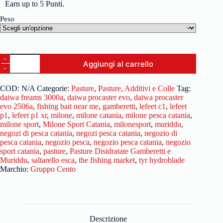
Earn up to 5 Punti.
Peso
Aggiungi al carrello
COD:
N/A
Categorie:
Pasture
,
Pasture, Additivi e Colle
Tag:
daiwa freams 3000a
,
daiwa procaster evo
,
daiwa procaster
evo 2506a
,
fishing bait near me
,
gamberetti
,
lefeet c1
,
lefeet
p1
,
lefeet p1 xr
,
milone
,
milone catania
,
milone pesca catania
,
milone sport
,
Milone Sport Catania
,
milonesport
,
muriddu
,
negozi di pesca catania
,
negozi pesca catania
,
negozio di
pesca catania
,
negozio pesca
,
negozio pesca catania
,
negozio
sport catania
,
pasture
,
Pasture Disidratate Gamberetti e
Muriddu
,
saltarello esca
,
the fishing market
,
tyr hydroblade
Marchio:
Gruppo Cento
Descrizione