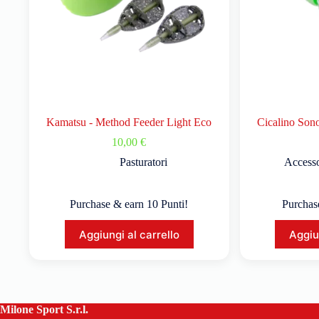
Kamatsu - Method Feeder Light Eco
Cicalino Son
10,00
€
Pasturatori
Accesso
Purchase & earn 10 Punti!
Purchas
Aggiungi al carrello
Aggiu
Milone Sport S.r.l.