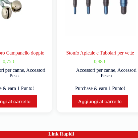
oro Campanello doppio
Stonfo Apicale e Tubolari per vette
0,75
€
0,98
€
ri per canne
,
Accessori
Accessori per canne
,
Accessori
Pesca
Pesca
e & earn 1 Punto!
Purchase & earn 1 Punto!
ngi al carrello
Aggiungi al carrello
Link Rapidi