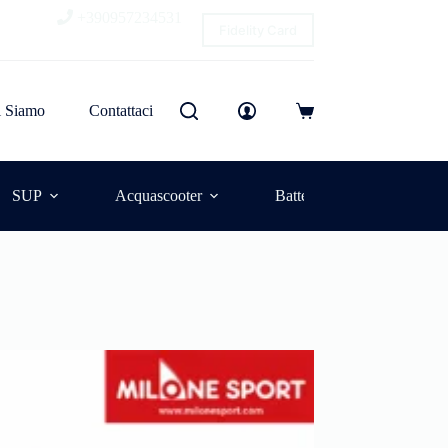
+390957234531
Fidelity Card
i Siamo
Contattaci
SUP
Acquascooter
Batterie