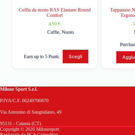
Cuffia da nuoto RAS Elastane Round
Tappanaso N
Comfort
Ergonom
4,90
€
5
Cuffie
,
Nuoto
Purchas
Scegli
Earn up to 5 Punti.
Aggiu
Milone Sport S.r.l.
P.IVA/C.F. 06249700870
Via Antonino di Sangiuliano, 49
95131 - Catania (CT)
Copyright © 2026 Milonesport
Realizzato da
PCA Consulting