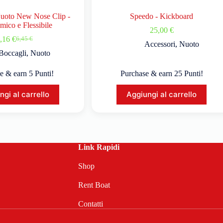
uoto New Nose Clip -
Speedo - Kickboard
ico e Flessibile
25,00
€
,16
€
6,45
€
Accessori
,
Nuoto
Boccagli
,
Nuoto
e & earn 5 Punti!
Purchase & earn 25 Punti!
ngi al carrello
Aggiungi al carrello
Link Rapidi
Shop
Rent Boat
Contatti