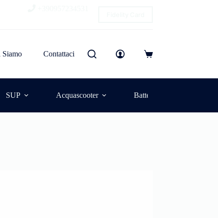
+390957234531
Fidelity Card
i Siamo
Contattaci
SUP
Acquascooter
Batterie