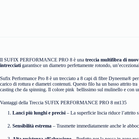
Il SUFIX PERFORMANCE PRO 8 è una
treccia multifibra di nuo
intrecciati
garantisce un diametro perfettamente rotondo, un’eccezionale 
Sufix Performance Pro 8 è un trecciato a 8 capi di fibre Dyneema® per
carico di rottura e diametri contenuti. Questo filo ha un basso attrito tra 
casting che da spinning. Il colore pink bellissimo sul mulinello e con un
Vantaggi della Treccia SUFIX PERFORMANCE PRO 8 mt135
Lanci più lunghi e precisi
– La superficie liscia riduce l’attrito
Sensibilità estrema
– Trasmette immediatamente anche le abboccat
Alta resistenza all’abrasione
– Perfetto per la pesca in zone roc