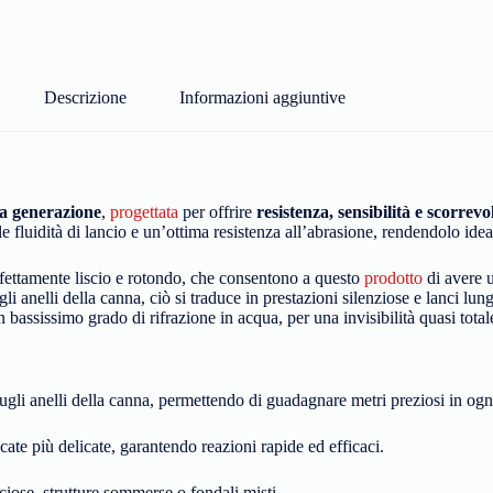
Descrizione
Informazioni aggiuntive
va generazione
,
progettata
per offrire
resistenza, sensibilità e scorrev
fluidità di lancio e un’ottima resistenza all’abrasione, rendendolo ideal
fettamente liscio e rotondo, che consentono a questo
prodotto
di avere u
gli anelli della canna, ciò si traduce in prestazioni silenziose e lanci lun
 bassissimo grado di rifrazione in acqua, per una invisibilità quasi total
 sugli anelli della canna, permettendo di guadagnare metri preziosi in ogn
e più delicate, garantendo reazioni rapide ed efficaci.
ciose, strutture sommerse o fondali misti.