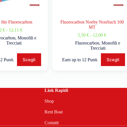
filo Fluorocarbon
Fluorocarbon Noeby NonSuch 100
MT
22
€
-
12,11
€
5,50
€
-
12,00
€
rocarbon
,
Monofili e
Trecciati
Fluorocarbon
,
Monofili e
Trecciati
Scegli
Scegli
2 Punti.
Earn up to 12 Punti.
Link Rapidi
Shop
Rent Boat
Contatti