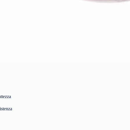
attezza
istenza