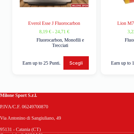
Everol Esse J Fluorocarbon
Lion M7 
8,19
€
-
24,71
€
3,
Fluorocarbon
,
Monofili e
Fluo
Trecciati
Scegli
Earn up to 25 Punti.
Earn up to 1
Milone Sport S.r.l.
P.IVA/C.F. 06249700870
Via Antonino di Sangiuliano, 49
95131 - Catania (CT)