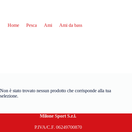
Home
Pesca
Ami
Ami da bass
Drop Shot
Drop Shot
Non è stato trovato nessun prodotto che corrisponde alla tua
selezione.
Milone Sport S.r.l.
P.IVA/C.F. 06249700870