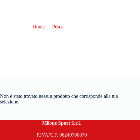
Home
Pesca
Multifibra
Multifibra
Non è stato trovato nessun prodotto che corrisponde alla tua
selezione.
Milone Sport S.r.l.
P.IVA/C.F. 06249700870