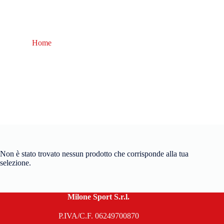
Home
ASSO PE 8X LIGHT GAMES
ASSO PE 8X LIGHT GAMES
Non è stato trovato nessun prodotto che corrisponde alla tua
selezione.
Milone Sport S.r.l.
P.IVA/C.F. 06249700870