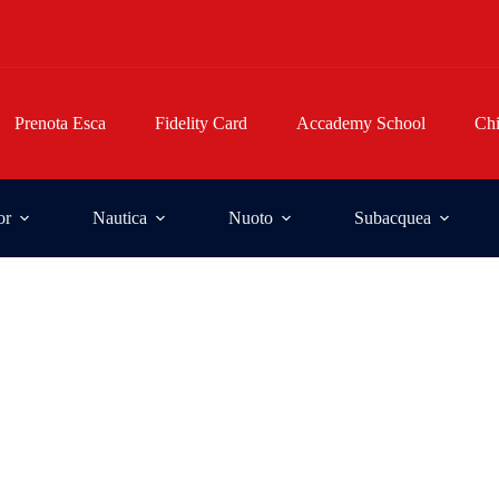
Prenota Esca
Fidelity Card
Accademy School
Ch
or
Nautica
Nuoto
Subacquea
olognese.
ese.