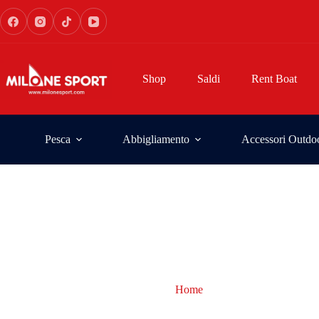
Shop
Saldi
Rent Boat
Pesca
Abbigliamento
Accessori Outdo
Home
attrezzatura Konger b
attrezzatura Konger bologn