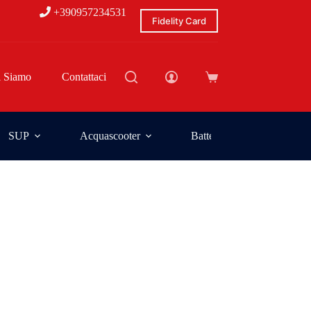
+390957234531
Fidelity Card
i Siamo
Contattaci
SUP
Acquascooter
Batterie