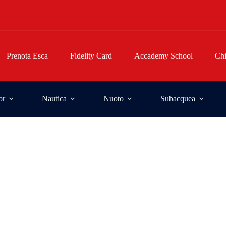
Prenota Esca
Fidelity Card
Accademy School
Ch
or
Nautica
Nuoto
Subacquea
i pesca
ca