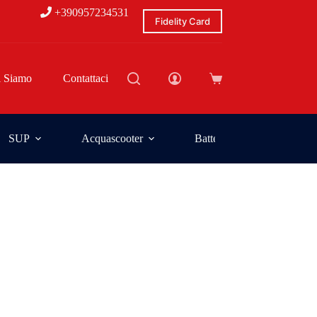
+390957234531
Fidelity Card
i Siamo
Contattaci
SUP
Acquascooter
Batterie