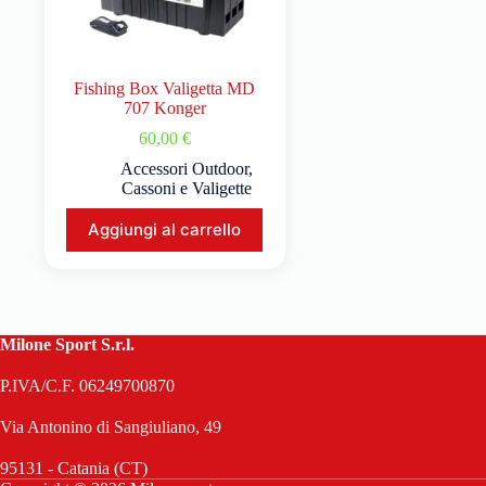
Fishing Box Valigetta MD
707 Konger
60,00
€
Accessori Outdoor
,
Cassoni e Valigette
Aggiungi al carrello
Milone Sport S.r.l.
P.IVA/C.F. 06249700870
Via Antonino di Sangiuliano, 49
95131 - Catania (CT)