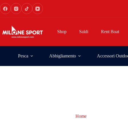
Shop
Saldi
Rent Boat
Pesca
Abbigliamento
Accessori Outdo
Home
box porta accessor
box porta accessori pes