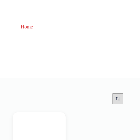
Home
connettore rapido feeder fishing
connettore rapido feeder fishing