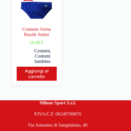
Costume Arena
Razzle Junior
16,00
€
Costumi
,
Costumi
bambino
Aggiungi al
carrello
Milone Sport S.r.l.
P.IVA/C.F. 06249700870
Via Antonino di Sangiuliano, 49