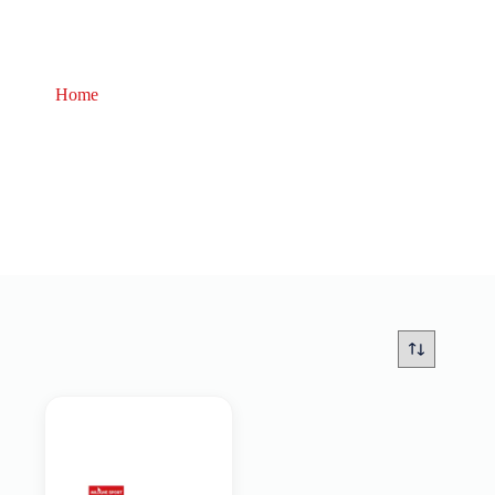
Home
costume nuoto resistente cloro junior
costume nuoto resistente cloro junior