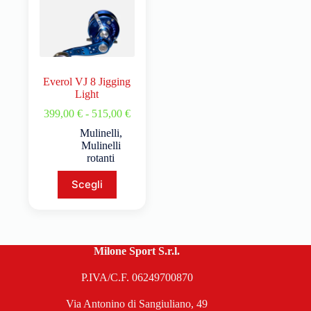
Everol VJ 8 Jigging
Light
399,00
€
-
515,00
€
Mulinelli
,
Mulinelli
rotanti
Scegli
Milone Sport S.r.l.
P.IVA/C.F. 06249700870
Via Antonino di Sangiuliano, 49