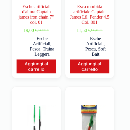
Esche artificiali
Esca morbida
d'altura Captain
artificiale Captain
james iron chain 7"
James Lil. Fender 4.5
col. 01
Col. 801
19,00
€
11,50
€
24,00
€
14,40
€
Esche
Esche
Artificiali
,
Artificiali
,
Pesca
,
Traina
Pesca
,
Soft
Leggera
Bait
Aggiungi al
Aggiungi al
carrello
carrello