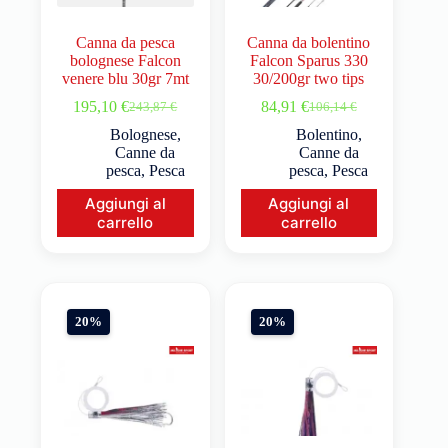
Canna da pesca
Canna da bolentino
bolognese Falcon
Falcon Sparus 330
venere blu 30gr 7mt
30/200gr two tips
195,10
€
84,91
€
243,87
€
106,14
€
Bolognese
,
Bolentino
,
Canne da
Canne da
pesca
,
Pesca
pesca
,
Pesca
Aggiungi al
Aggiungi al
carrello
carrello
20%
20%