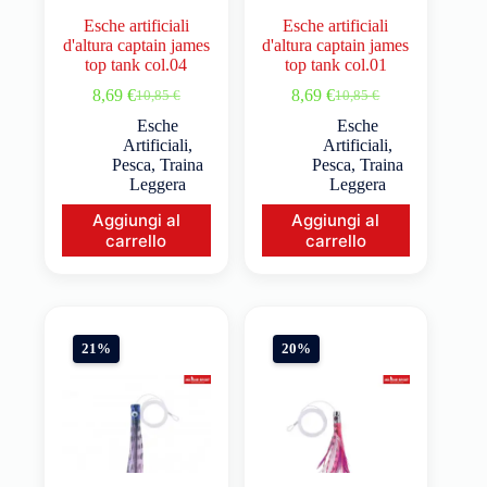
Esche artificiali
Esche artificiali
d'altura captain james
d'altura captain james
top tank col.04
top tank col.01
8,69
€
8,69
€
10,85
€
10,85
€
Esche
Esche
Artificiali
,
Artificiali
,
Pesca
,
Traina
Pesca
,
Traina
Leggera
Leggera
Aggiungi al
Aggiungi al
carrello
carrello
21%
20%