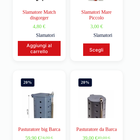
Slamatore Match
Slamatori Mare
disgorger
Piccolo
4,80
€
3,00
€
Slamatori
Slamatori
Aggiungi al
Scegli
carrello
20%
20%
Pasturatore big Barca
Pasturatore da Barca
59,90
€
39,00
€
74,90
€
49,00
€