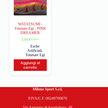
WATATSUMI -
Totanare Egi - PINK
DREAMER
5,94
€
9,90
€
Esche
Artificiali
,
Totanare Egi
Aggiungi al
carrello
Milone Sport S.r.l.
P.IVA/C.F. 06249700870
Via Antonino di Sangiuliano, 49