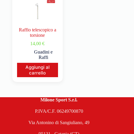
Raffio telescopico a
torsione
14,00
€
Guadini e
Raffi
Aggiungi al
carrello
Milone Sport S.r.l.
P.IVA/C.F. 06249700870
Via Antonino di Sangiuliano, 49
95131 - Catania (CT)