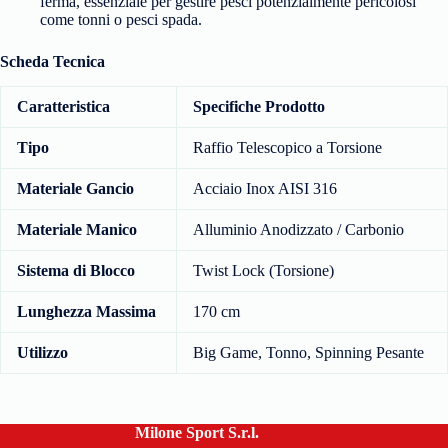
ferma, essenziale per gestire pesci potenzialmente pericolosi
come tonni o pesci spada.
Scheda Tecnica
Caratteristica
Specifiche Prodotto
Tipo
Raffio Telescopico a Torsione
Materiale Gancio
Acciaio Inox AISI 316
Materiale Manico
Alluminio Anodizzato / Carbonio
Sistema di Blocco
Twist Lock (Torsione)
Lunghezza Massima
170 cm
Utilizzo
Big Game, Tonno, Spinning Pesante
Milone Sport S.r.l.