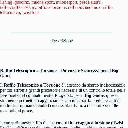
fishing
,
guadino
,
milone sport
,
milonesport
,
pesca altura
,
raffio
,
raffio 170cm
,
raffio a torsione
,
raffio acciaio inox
,
raffio
telescopico
,
twist lock
Descrizione
Raffio Telescopico a Torsione – Potenza e Sicurezza per il Big
Game
Il
Raffio Telescopico a Torsione
è l'attrezzo da sbarco indispensabile
per chi affronta grandi predatori e necessita di un controllo totale nella
fase finale del combattimento. Progettato per il
Big Game
, questo
strumento permette di agganciare e salpare a bordo prede pesanti in
modo sicuro, mantenendo la necessaria distanza di sicurezza dalle
reazioni del pesce.
Il cuore di questo raffio è il
sistema di bloccaggio a torsione (Twist
Lock)
: a differenza dei comuni sistemi a clip, la chiusura a rotazione