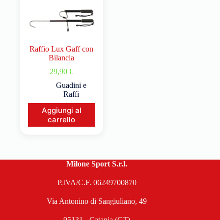
Raffio Lux Gaff con
Bilancia
29,90
€
Guadini e
Raffi
Aggiungi al
carrello
Milone Sport S.r.l.
P.IVA/C.F. 06249700870
Via Antonino di Sangiuliano, 49
95131 - Catania (CT)