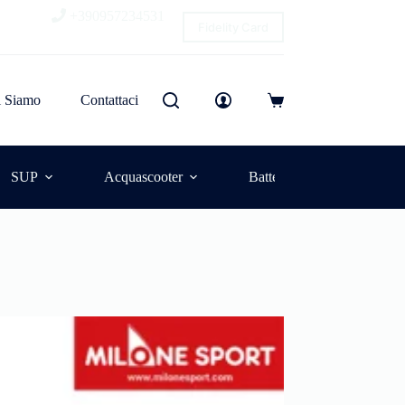
+390957234531
Fidelity Card
i Siamo
Contattaci
SUP
Acquascooter
Batterie