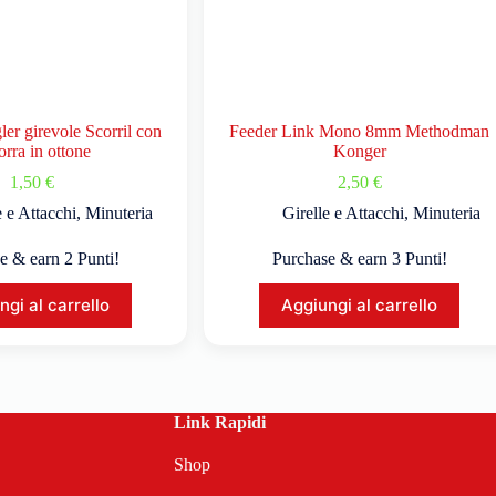
er girevole Scorril con
Feeder Link Mono 8mm Methodman
orra in ottone
Konger
1,50
€
2,50
€
e e Attacchi
,
Minuteria
Girelle e Attacchi
,
Minuteria
e & earn 2 Punti!
Purchase & earn 3 Punti!
ngi al carrello
Aggiungi al carrello
Link Rapidi
Shop