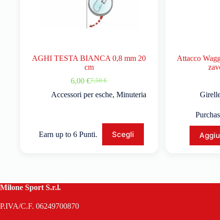
AGHI TESTA BIANCA 0,8 mm 20
Attacco Waggl
cm
zav
6,00
€
7,50
€
Accessori per esche
,
Minuteria
Girell
Purchas
Scegli
Earn up to 6 Punti.
Aggiu
Milone Sport S.r.l.
P.IVA/C.F. 06249700870