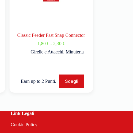
Classic Feeder Fast Snap Connector
1,80
€
-
2,30
€
Girelle e Attacchi
,
Minuteria
Scegli
Earn up to 2 Punti.
Link Legali
Cookie Policy