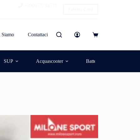
+390957234531
Fidelity Card
i Siamo
Contattaci
SUP
Acquascooter
Batterie