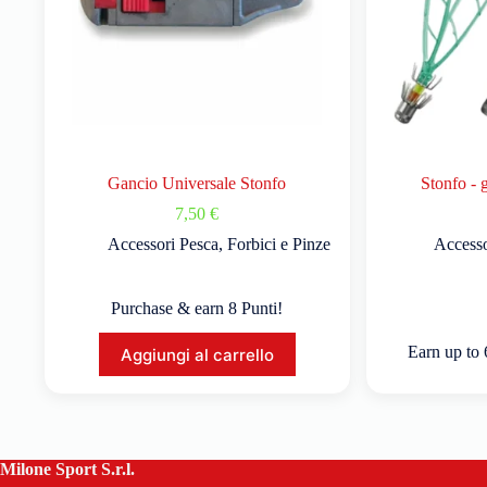
Gancio Universale Stonfo
Stonfo - 
7,50
€
Accessori Pesca
,
Forbici e Pinze
Accesso
Purchase & earn 8 Punti!
Earn up to 
Aggiungi al carrello
Milone Sport S.r.l.