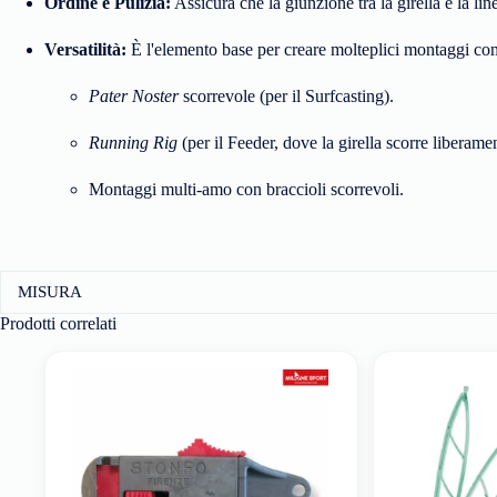
Ordine e Pulizia:
Assicura che la giunzione tra la girella e la lin
Versatilità:
È l'elemento base per creare molteplici montaggi co
Pater Noster
scorrevole (per il Surfcasting).
Running Rig
(per il Feeder, dove la girella scorre liberamen
Montaggi multi-amo con braccioli scorrevoli.
MISURA
Prodotti correlati