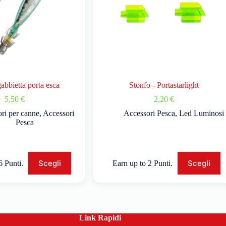
gabbietta porta esca
Stonfo - Portastarlight
5,50
€
2,20
€
ri per canne
,
Accessori
Accessori Pesca
,
Led Luminosi
Pesca
Scegli
Scegli
6 Punti.
Earn up to 2 Punti.
Link Rapidi