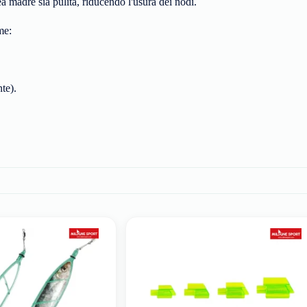
ea madre sia pulita, riducendo l'usura dei nodi.
me:
te).