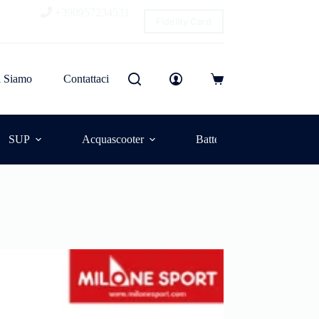
+390957234531
Fidelity Card
i Siamo
Contattaci
SUP
Acquascooter
Batterie